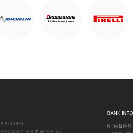
BANK INFO
-87-01979
NH농협은행 35
청주시 서원구 용호로 46(성화동)