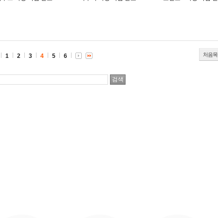
처음목
1
2
3
4
5
6