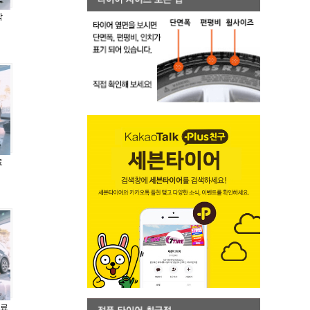
작
료
완료