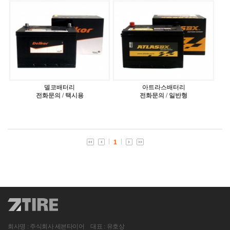
델코배터리
아트라스배터리
전화문의 / 택시용
전화문의 / 일반형
1
회사명
주식회사 세븐타이어
대표
유호상